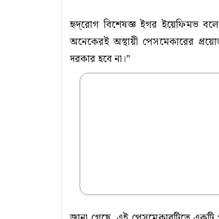
হৃদ্‌রোগ বিশেষজ্ঞ ইগর ইয়েফিমভ বলে
অনেকেরই অস্থায়ী পেসমেকারের প্রয়োজন
দরকার হবে না।”
জানা গেছে, এই পেসমেকারটিতে একটি গ