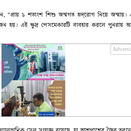
ন, “প্রায় ১ শতাংশ শিশু জন্মগত হৃদ্‌রোগ নিয়ে জন্মায়। 
 হয়। এই ক্ষুদ্র পেসমেকারটি ব্যবহার করলে পুনরায় অস্
Advert
্যালভানিক সেল সংযুক্ত রয়েছে, যা আশপাশের জৈব তরলের