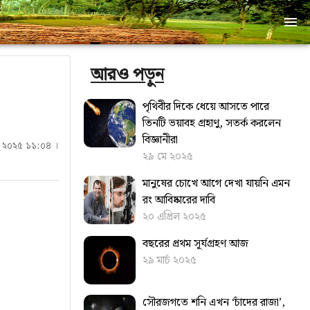
আরও পড়ুন
পৃথিবীর দিকে ধেয়ে আসতে পারে
তিনটি ভয়াবহ গ্রহাণু, সতর্ক করলেন
বিজ্ঞানীরা
িল ২০২৫ ১১:০৪ ।
২৯ মে ২০২৫
মানুষের চোখে আগে দেখা যায়নি এমন
রং আবিষ্কারের দাবি
২০ এপ্রিল ২০২৫
বছরের প্রথম সূর্যগ্রহণ আজ
২৯ মার্চ ২০২৫
সৌরজগতে শনি এখন ‘চাঁদের রাজা’,