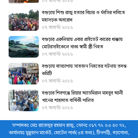
০৭ অগাস্ট ২০২৬
বগুড়ায় শিশু রাজু হত্যার বিচার ও ফাঁসির দাবিতে
মহাসড়ক অবরোধ
০৭ অগাস্ট ২০২৬
বগুড়ার এরুলিয়ায় এবার প্রাইভেট কারের ধাক্কায়
মোটরসাইকেলে থাকা স্বামী স্ত্রী নিহত
০৭ অগাস্ট ২০২৬
বগুড়ায় বাসচাপায় সাতজন নিহতের ঘটনায় তদন্ত
কমিটি
০৭ অগাস্ট ২০২৬
বগুড়ার শিবগঞ্জে রিয়ার অ্যাডমিরাল মাহবুব আলী
খানের শাহাদাত বার্ষিকী পালিত
০৭ অগাস্ট ২০২৬
সম্পাদকঃ মোঃ রাজেদুর রহমান রাজু, ফোনঃ ০১৭ ৭২ ৬৩ ৫০ ৭২,
কার্যালয়ঃ মুন্নুজান মার্কেট, হোটেল পার্ক(৩য় তলা), টিনপট্টি, বড়গোলা,