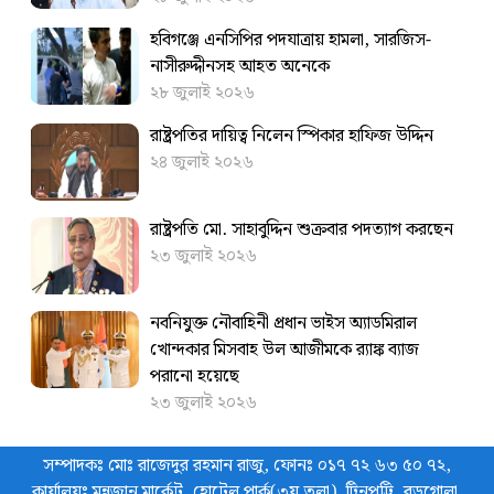
হবিগঞ্জে এনসিপির পদযাত্রায় হামলা, সারজিস-
নাসীরুদ্দীনসহ আহত অনেকে
২৮ জুলাই ২০২৬
রাষ্ট্রপতির দায়িত্ব নিলেন স্পিকার হাফিজ উদ্দিন
২৪ জুলাই ২০২৬
রাষ্ট্রপতি মো. সাহাবুদ্দিন শুক্রবার পদত্যাগ করছেন
২৩ জুলাই ২০২৬
নবনিযুক্ত নৌবাহিনী প্রধান ভাইস অ্যাডমিরাল
খোন্দকার মিসবাহ উল আজীমকে র‌্যাঙ্ক ব্যাজ
পরানো হয়েছে
২৩ জুলাই ২০২৬
সম্পাদকঃ মোঃ রাজেদুর রহমান রাজু, ফোনঃ ০১৭ ৭২ ৬৩ ৫০ ৭২,
কার্যালয়ঃ মুন্নুজান মার্কেট, হোটেল পার্ক(৩য় তলা), টিনপট্টি, বড়গোলা,