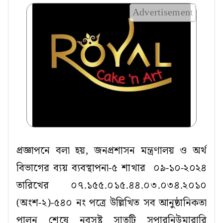
Advertisement
প্রজ্ঞাপনে বলা হয়, জনপ্রশাসন মন্ত্রণালয় ও অর্থ
বিভাগের ব্যয় ব্যবস্থাপনা-৫ শাখার ০৯-১০-২০২৪
তারিখের ০৭.১৫৫.০১৫.৪৪.০৩.০৩৪.২০১০
(অংশ-২)-৫৪০ নং পত্রে উল্লিখিত সব আনুষ্ঠানিকতা
পালন শেষে নবসৃষ্ট সাতটি সুপারনিউমারারি