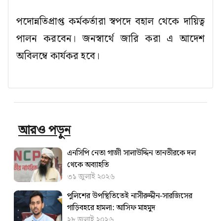
পদোন্নতিপ্রাপ্ত কর্মকর্তারা স্বপদে বহাল থেকে দায়িত্ব
পালন করবেন। জনস্বার্থে জারি করা এ আদেশ
অবিলম্বে কার্যকর হবে।
আরও পড়ুন
এনসিপি নেতা গাজী সালাউদ্দিন তানভীরকে দল
থেকে অব্যাহতি
৩১ জুলাই ২০২৬
পুলিশের উপস্থিতিতেই নাসীরুদ্দীন-সারজিসের
গাড়িবহরে হামলা: আসিফ মাহমুদ
২৮ জুলাই ২০২৬