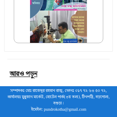
আরও পড়ুন
সম্পাদকঃ মোঃ রাজেদুর রহমান রাজু, ফোনঃ ০১৭ ৭২ ৬৩ ৫০ ৭২,
কার্যালয়ঃ মুন্নুজান মার্কেট, হোটেল পার্ক(৩য় তলা), টিনপট্টি, বড়গোলা,
বগুড়া।
ইমেইল: pundrokotha@gmail.com