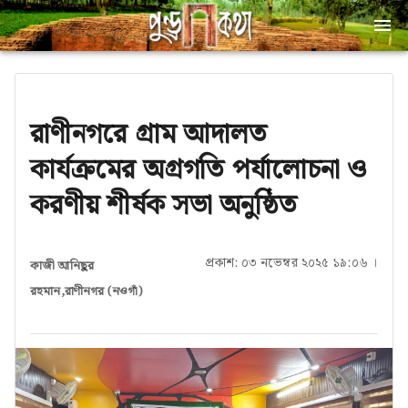
রাণীনগরে গ্রাম আদালত
কার্যক্রমের অগ্রগতি পর্যালোচনা ও
করণীয় শীর্ষক সভা অনুষ্ঠিত
প্রকাশ: ০৩ নভেম্বর ২০২৫ ১৯:০৬ ।
কাজী আনিছুর
রহমান,রাণীনগর (নওগাঁ)