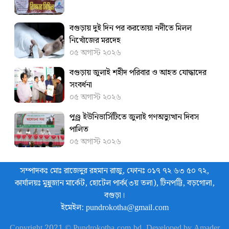
বগুড়ায় দুই দিন পর করতোয়া নদীতে মিলল
নিখোঁজের মরদেহ
০৫ অগাস্ট ২০২৬
বগুড়ায় জুলাই শহীদ পরিবার ও আহত যোদ্ধাদের
সংবর্ধনা
০৫ অগাস্ট ২০২৬
পুণ্ড্র ইউনিভার্সিটিতে জুলাই গণঅভ্যুত্থান দিবস
পালিত
০৫ অগাস্ট ২০২৬
সম্পাদকঃ মোঃ রাজেদুর রহমান রাজু, ফোনঃ ০১৭ ৭২ ৬৩ ৫০ ৭২,
কার্যালয়ঃ মুন্নুজান মার্কেট, হোটেল পার্ক(৩য় তলা), টিনপট্টি, বড়গোলা,
বগুড়া।
ইমেইল: pundrokotha@gmail.com
Copyright 2021 © Pundrokotha.com.bd. Developed by Amader