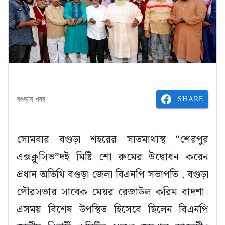
SHARE
বগুড়ার খবর
সোমবার বগুড়া শহরের সাতমাথাস্থ ”শেরপুর
এক্সক্লুসিভ”দই মিষ্টি শো রুমের উদ্বোধন করেন
প্রধান অতিথি বগুড়া জেলা বিএনপি সভাপতি , বগুড়া
পৌরসভার সাবেক মেয়র রেজাউল করিম বাদশা।
এসময় বিশেষ উপস্থিত হিসেবে ছিলেন বিএনপি