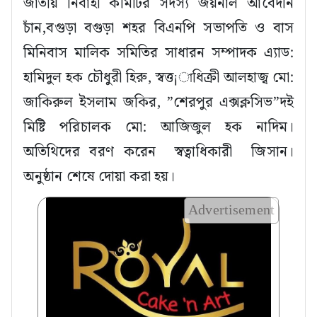
জাতীয় নিবার্হী কমিটির সদস্য জয়নাল আবেদীন
চাঁন,বগুড়া বগুড়া শহর বিএনপি সভাপতি ও বাস
মিনিবাস মালিক সমিতির সাধারন সম্পাদক এ্যাড:
হামিদুল হক চৌধুরী হিরু, স্বত্ত¡াধিক্রী আলহাজ্ব মো:
জাকিরুল ইসলাম জকির, ”শেরপুর এক্সক্লসিভ”দই
মিষ্টি পরিচালক মো: আজিজুল হক নাদিম।
অতিথিদের বরণ করেন স্বত্বাধিকারী জিসান।
অনুষ্ঠান শেষে দোয়া করা হয়।
Advertisement