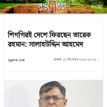
শিগগিরই দেশে ফিরছেন তারেক
রহমান: সালাহউদ্দিন আহমেদ
প্রকাশ: ০২ ডিসেম্বর ২০২৫ ০৮:৫৮ ।
পুণ্ড্রকথা ডেস্ক