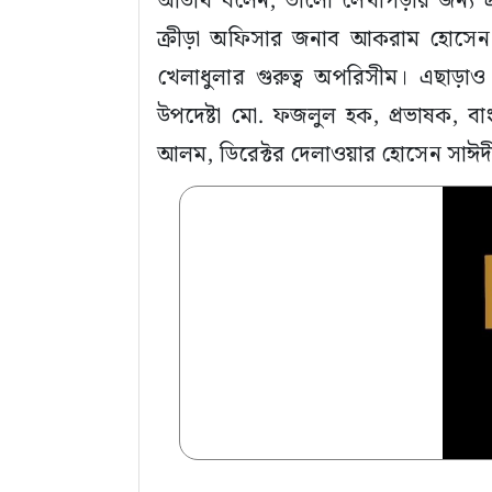
অতিথি বলেন, ভালো লেখাপড়ার জন্য প্র
ক্রীড়া অফিসার জনাব আকরাম হোসেন বল
খেলাধুলার গুরুত্ব অপরিসীম। এছাড়াও উ
উপদেষ্টা মো. ফজলুল হক, প্রভাষক, বা
আলম, ডিরেক্টর দেলাওয়ার হোসেন সাঈদী 