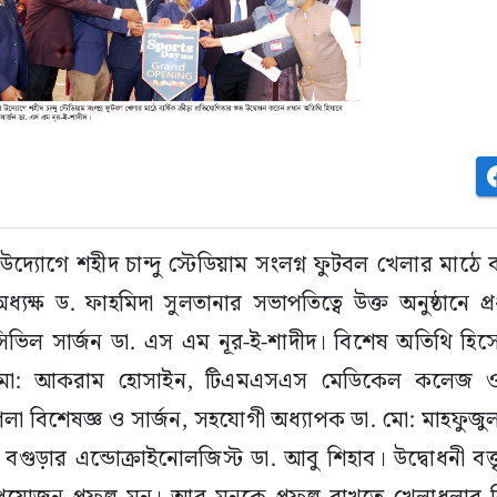
উদ্যোগে শহীদ চান্দু স্টেডিয়াম সংলগ্ন ফুটবল খেলার মাঠে বার
যক্ষ ড. ফাহমিদা সুলতানার সভাপতিত্বে উক্ত অনুষ্ঠানে প
সিভিল সার্জন ডা. এস এম নূর-ই-শাদীদ। বিশেষ অতিথি হিসে
 মো: আকরাম হোসাইন, টিএমএসএস মেডিকেল কলেজ ও র
া বিশেষজ্ঞ ও সার্জন, সহযোগী অধ্যাপক ডা. মো: মাহফুজুল
ড়ার এন্ডোক্রাইনোলজিস্ট ডা. আবু শিহাব। উদ্বোধনী বক্তৃ