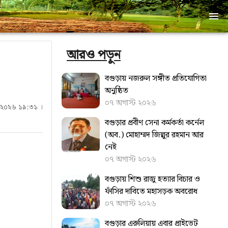
আরও পড়ুন
বগুড়ায় নজরুল সঙ্গীত প্রতিযোগিতা
অনুষ্ঠিত
০৭ অগাস্ট ২০২৬
রী ২০২৬ ১৯:৩১ ।
বগুড়ার প্রবীণ সেনা কর্মকর্তা কর্নেল
(অব.) মোহাম্মদ জিল্লুর রহমান আর
নেই
০৭ অগাস্ট ২০২৬
বগুড়ায় শিশু রাজু হত্যার বিচার ও
ফাঁসির দাবিতে মহাসড়ক অবরোধ
০৭ অগাস্ট ২০২৬
বগুড়ার এরুলিয়ায় এবার প্রাইভেট