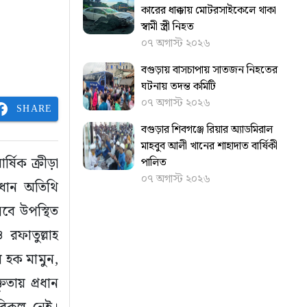
কারের ধাক্কায় মোটরসাইকেলে থাকা
স্বামী স্ত্রী নিহত
০৭ অগাস্ট ২০২৬
বগুড়ায় বাসচাপায় সাতজন নিহতের
ঘটনায় তদন্ত কমিটি
০৭ অগাস্ট ২০২৬
SHARE
বগুড়ার শিবগঞ্জে রিয়ার অ্যাডমিরাল
মাহবুব আলী খানের শাহাদাত বার্ষিকী
্ষিক ক্রীড়া
পালিত
০৭ অগাস্ট ২০২৬
্রধান অতিথি
বে উপস্থিত
ফাতুল্লাহ
 হক মামুন,
তায় প্রধান