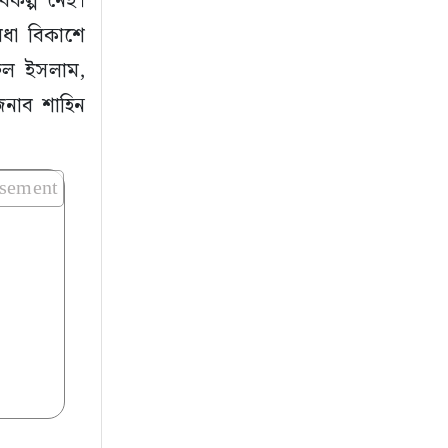
িকল্প নেই।
েধা বিকাশে
রুল ইসলাম,
জনাব শাহিন
isement