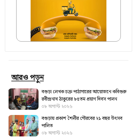
আরও পড়ুন
বগুড়া লেখক চক্র পাঠাগারের আয়োজনে কবিগুরু
রবীন্দ্রনাথ ঠাকুরের ৮৫তম প্রয়াণ দিবস পালন
০৮ অগাস্ট ২০২৬
বগুড়ায় প্রকাশ শৈলীর গৌরবের ২১ বছর উৎসব
পা‌লিত
০৮ অগাস্ট ২০২৬