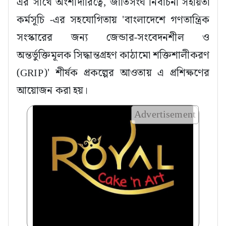
এর সাথে অংশীদারিত্বে, জাতিসংঘ নির্বাচনী সহায়তা
কর্মসূচি -এর সহযোগিতায় 'বাংলাদেশে গণতান্ত্রিক
সংস্কারের জন্য জেন্ডার-সংবেদনশীল ও
অন্তর্ভুক্তিমূলক সিদ্ধান্তগ্রহণ কাঠামো শক্তিশালীকরণ
(GRIP)' শীর্ষক প্রকল্পের আওতায় এ প্রশিক্ষণের
আয়োজন করা হয়।
Advertisement