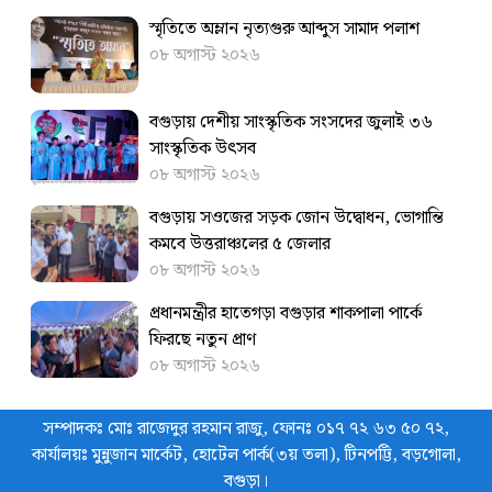
স্মৃতিতে অম্লান নৃত্যগুরু আব্দুস সামাদ পলাশ
০৮ অগাস্ট ২০২৬
বগুড়ায় দেশীয় সাংস্কৃতিক সংসদের জুলাই ৩৬
সাংস্কৃতিক উৎসব
০৮ অগাস্ট ২০২৬
বগুড়ায় সওজের সড়ক জোন উদ্বোধন, ভোগান্তি
কমবে উত্তরাঞ্চলের ৫ জেলার
০৮ অগাস্ট ২০২৬
প্রধানমন্ত্রীর হাতেগড়া বগুড়ার শাকপালা পার্কে
ফিরছে নতুন প্রাণ
০৮ অগাস্ট ২০২৬
সম্পাদকঃ মোঃ রাজেদুর রহমান রাজু, ফোনঃ ০১৭ ৭২ ৬৩ ৫০ ৭২,
কার্যালয়ঃ মুন্নুজান মার্কেট, হোটেল পার্ক(৩য় তলা), টিনপট্টি, বড়গোলা,
বগুড়া।