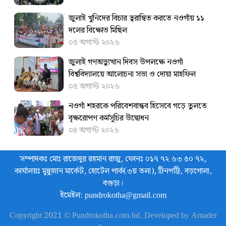
জুলাই খুনিদের বিচার ত্বরান্বিত করতে ‎নওগাঁয় ১১
দলের বিক্ষোভ মিছিল
০৫ অগাস্ট ২০২৬
জুলাই গণঅভ্যুত্থান দিবস উপলক্ষে নওগাঁ
বিশ্ববিদ্যালয়ে আলোচনা সভা ও দোয়া মাহফিল
০৫ অগাস্ট ২০২৬
নওগাঁ শহরকে পরিবেশবান্ধব হিসেবে গড়ে তুলতে
বৃক্ষরোপণ কর্মসূচির উদ্বোধন
০৪ অগাস্ট ২০২৬
সম্পাদকঃ মোঃ রাজেদুর রহমান রাজু, ফোনঃ ০১৭ ৭২ ৬৩ ৫০ ৭২,
কার্যালয়ঃ মুন্নুজান মার্কেট, হোটেল পার্ক(৩য় তলা), টিনপট্টি, বড়গোলা,
বগুড়া।
ইমেইল: pundrokotha@gmail.com
Copyright 2021 © Pundrokotha.com.bd. Developed by Amader