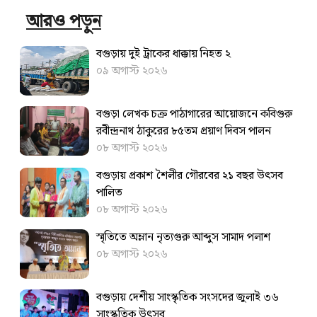
আরও পড়ুন
বগুড়ায় দুই ট্রাকের ধাক্কায় নিহত ২
০৯ অগাস্ট ২০২৬
বগুড়া লেখক চক্র পাঠাগারের আয়োজনে কবিগুরু
রবীন্দ্রনাথ ঠাকুরের ৮৫তম প্রয়াণ দিবস পালন
০৮ অগাস্ট ২০২৬
বগুড়ায় প্রকাশ শৈলীর গৌরবের ২১ বছর উৎসব
পা‌লিত
০৮ অগাস্ট ২০২৬
স্মৃতিতে অম্লান নৃত্যগুরু আব্দুস সামাদ পলাশ
০৮ অগাস্ট ২০২৬
বগুড়ায় দেশীয় সাংস্কৃতিক সংসদের জুলাই ৩৬
সাংস্কৃতিক উৎসব