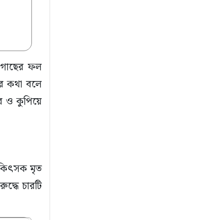
র গাছের ফল
ার কথা বলে
র ও কুপিয়ে
িকিৎসক মৃত
দ্ধে চারটি