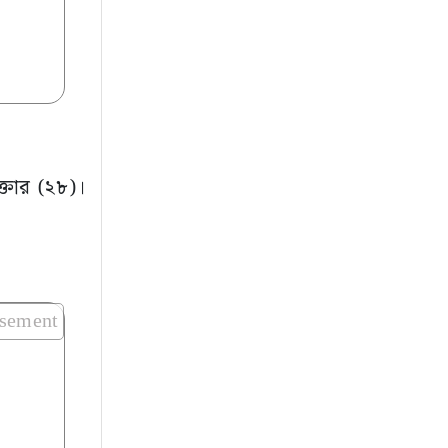
্তার (২৮)।
isement