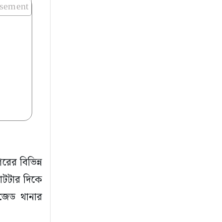
isement
রের বিভিন্ন
 আটটার দিকে
িজেড থানার