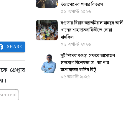
উন্নতমানের খাবার বিতরণ
০৬ অগাস্ট ২০২৬
বগুড়ায় রিয়ার অ্যাডমিরাল মাহবুব আলী
খানের শাহাদাতবার্ষিকীতে দোয়া
মাহফিল
০৬ অগাস্ট ২০২৬
SHARE
দুই দিনের বগুড়া সফরে আসছেন
হৃদরোগ বিশেষজ্ঞ ডা. আ ন ম
 গ্রেপ্তার
মনোয়ারুল কাদির বিটু
০৫ অগাস্ট ২০২৬
হয়।
isement