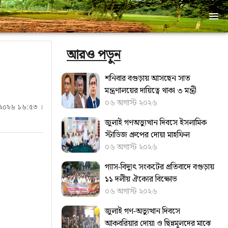
আরও পড়ুন
শনিবার বগুড়ায় আসছেন সাত
মন্ত্রণালয়ের দায়িত্বে থাকা ৩ মন্ত্রী
০৬ অগাস্ট ২০২৬
ল ২০২৬ ১৬:৫৩ ।
জুলাই গণঅভ্যুত্থান দিবসে ইসলামিক
স্টাডিজ গ্রুপের দোয়া মাহফিল
০৬ অগাস্ট ২০২৬
গ্যাস-বিদ্যুৎ সংকটের প্রতিবাদে বগুড়ায়
১১ দলীয় ঐক্যের বিক্ষোভ
০৬ অগাস্ট ২০২৬
জুলাই গণ-অভ্যুত্থান দিবসে
আকবরিয়ার দোয়া ও ছিন্নমূলদের মাঝে