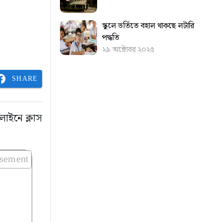
স্কুলে ভর্তিতে বহাল থাকছে লটারি
পদ্ধতি
২৯ অক্টোবর ২০২৫
SHARE
লাইনে ক্লাস
isement