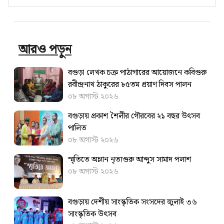
আরও পড়ুন
বগুড়া লেখক চক্র পাঠাগারের আয়োজনে কবিগুরু
রবীন্দ্রনাথ ঠাকুরের ৮৫তম প্রয়াণ দিবস পালন
০৮ অগাস্ট ২০২৬
বগুড়ায় প্রকাশ শৈলীর গৌরবের ২১ বছর উৎসব
পা‌লিত
০৮ অগাস্ট ২০২৬
স্মৃতিতে অম্লান নৃত্যগুরু আব্দুস সামাদ পলাশ
০৮ অগাস্ট ২০২৬
বগুড়ায় দেশীয় সাংস্কৃতিক সংসদের জুলাই ৩৬
সাংস্কৃতিক উৎসব