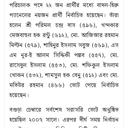
পরিচালক পদে ২২ জন প্রার্থীর মধ্যে বাদল-হিরু
প্যানেলের নয়জন প্রার্থী নির্বাচিত হয়েছেন। তাঁরা
হলেন শ্রী পরিমল চন্দ্র দাস (৫৯৬), খন্দকার
মেজবাহুল হক রন্টু (৬১২), মো. আজিজার রহমান
মিল্টন (৫৭৯), শাহিনুর ইসলাম সবুজ (৫৬৯), এস
এম নূর-ই আলম সিদ্দিকী পল্লব (৫৫৭), মো.
রাসেদুল ইসলাম (৫৫৩), মো. শফিকুল ইসলাম
খোকন (৫৩২), শামসুল হক বেনু (৫১২) এবং মো.
মতিউর রহমান (৪৬৬) ভোট পেয়ে নির্বাচিত
হয়েছেন।
বগুড়া চেম্বারে সর্বশেষ সরাসরি ভোট অনুষ্ঠিত
হয়েছিল ২০০৭ সালে। এরপর দীর্ঘ সময় নির্বাচন