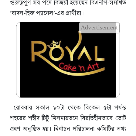
গুরুত্বপূর্ণ সব পদে বিজয়ী হয়েছেন বিএনপি-সমর্থিত
‘বাদল-হিরু প্যানেল’-এর প্রার্থীরা।
Advertisement
রোববার সকাল ১০টা থেকে বিকেল ৫টা পর্যন্ত
শহরের শহীদ টিটু মিলনায়তনে বিরতিহীনভাবে ভোট
গ্রহণ অনুষ্ঠিত হয়। নির্বাচন পরিচালনা কমিটির তথ্য