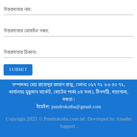
উত্তরদাতার নাম:
উত্তরদাতার মোবাইল নম্বর:
উত্তরদাতার ঠিকানা:
SUBMIT
সম্পাদকঃ মোঃ রাজেদুর রহমান রাজু, ফোনঃ ০১৭ ৭২ ৬৩ ৫০ ৭২,
কার্যালয়ঃ মুন্নুজান মার্কেট, হোটেল পার্ক(৩য় তলা), টিনপট্টি, বড়গোলা,
বগুড়া।
ইমেইল: pundrokotha@gmail.com
Copyright 2021 © Pundrokotha.com.bd. Developed by Amader
Support .