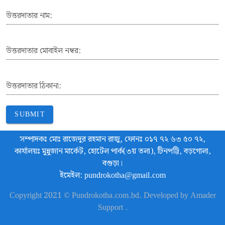
উত্তরদাতার নাম:
উত্তরদাতার মোবাইল নম্বর:
উত্তরদাতার ঠিকানা:
SUBMIT
সম্পাদকঃ মোঃ রাজেদুর রহমান রাজু, ফোনঃ ০১৭ ৭২ ৬৩ ৫০ ৭২,
কার্যালয়ঃ মুন্নুজান মার্কেট, হোটেল পার্ক(৩য় তলা), টিনপট্টি, বড়গোলা,
বগুড়া।
ইমেইল: pundrokotha@gmail.com
Copyright 2021 © Pundrokotha.com.bd. Developed by Amader
Support .