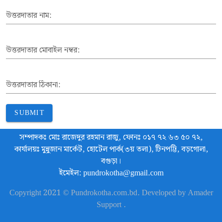
উত্তরদাতার নাম:
উত্তরদাতার মোবাইল নম্বর:
উত্তরদাতার ঠিকানা:
SUBMIT
সম্পাদকঃ মোঃ রাজেদুর রহমান রাজু, ফোনঃ ০১৭ ৭২ ৬৩ ৫০ ৭২,
কার্যালয়ঃ মুন্নুজান মার্কেট, হোটেল পার্ক(৩য় তলা), টিনপট্টি, বড়গোলা,
বগুড়া।
ইমেইল: pundrokotha@gmail.com
Copyright 2021 © Pundrokotha.com.bd. Developed by Amader
Support .