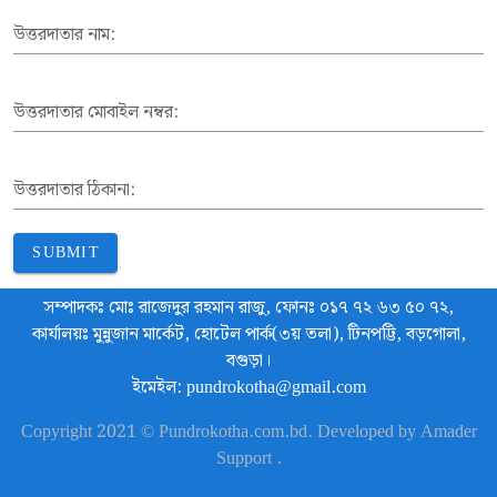
উত্তরদাতার নাম:
উত্তরদাতার মোবাইল নম্বর:
উত্তরদাতার ঠিকানা:
SUBMIT
সম্পাদকঃ মোঃ রাজেদুর রহমান রাজু, ফোনঃ ০১৭ ৭২ ৬৩ ৫০ ৭২,
কার্যালয়ঃ মুন্নুজান মার্কেট, হোটেল পার্ক(৩য় তলা), টিনপট্টি, বড়গোলা,
বগুড়া।
ইমেইল: pundrokotha@gmail.com
Copyright 2021 © Pundrokotha.com.bd. Developed by Amader
Support .