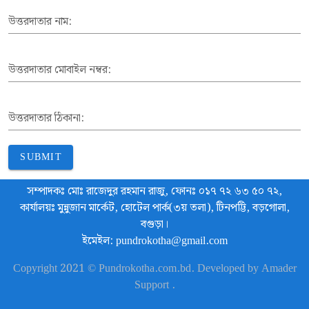
উত্তরদাতার নাম:
উত্তরদাতার মোবাইল নম্বর:
উত্তরদাতার ঠিকানা:
SUBMIT
সম্পাদকঃ মোঃ রাজেদুর রহমান রাজু, ফোনঃ ০১৭ ৭২ ৬৩ ৫০ ৭২,
কার্যালয়ঃ মুন্নুজান মার্কেট, হোটেল পার্ক(৩য় তলা), টিনপট্টি, বড়গোলা,
বগুড়া।
ইমেইল: pundrokotha@gmail.com
Copyright 2021 © Pundrokotha.com.bd. Developed by Amader
Support .