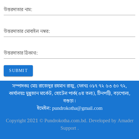
উত্তরদাতার নাম:
উত্তরদাতার মোবাইল নম্বর:
উত্তরদাতার ঠিকানা:
SUBMIT
সম্পাদকঃ মোঃ রাজেদুর রহমান রাজু, ফোনঃ ০১৭ ৭২ ৬৩ ৫০ ৭২,
কার্যালয়ঃ মুন্নুজান মার্কেট, হোটেল পার্ক(৩য় তলা), টিনপট্টি, বড়গোলা,
বগুড়া।
ইমেইল: pundrokotha@gmail.com
Copyright 2021 © Pundrokotha.com.bd. Developed by Amader
Support .