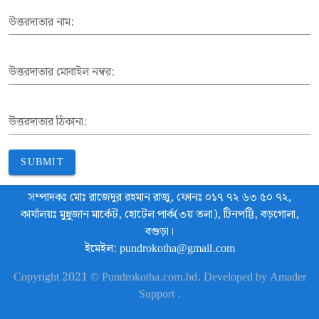
উত্তরদাতার নাম:
উত্তরদাতার মোবাইল নম্বর:
উত্তরদাতার ঠিকানা:
SUBMIT
সম্পাদকঃ মোঃ রাজেদুর রহমান রাজু, ফোনঃ ০১৭ ৭২ ৬৩ ৫০ ৭২,
কার্যালয়ঃ মুন্নুজান মার্কেট, হোটেল পার্ক(৩য় তলা), টিনপট্টি, বড়গোলা,
বগুড়া।
ইমেইল: pundrokotha@gmail.com
Copyright 2021 © Pundrokotha.com.bd. Developed by Amader
Support .