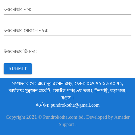
উত্তরদাতার নাম:
উত্তরদাতার মোবাইল নম্বর:
উত্তরদাতার ঠিকানা:
SUBMIT
সম্পাদকঃ মোঃ রাজেদুর রহমান রাজু, ফোনঃ ০১৭ ৭২ ৬৩ ৫০ ৭২,
কার্যালয়ঃ মুন্নুজান মার্কেট, হোটেল পার্ক(৩য় তলা), টিনপট্টি, বড়গোলা,
বগুড়া।
ইমেইল: pundrokotha@gmail.com
Copyright 2021 © Pundrokotha.com.bd. Developed by Amader
Support .