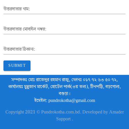
উত্তরদাতার নাম:
উত্তরদাতার মোবাইল নম্বর:
উত্তরদাতার ঠিকানা:
SUBMIT
সম্পাদকঃ মোঃ রাজেদুর রহমান রাজু, ফোনঃ ০১৭ ৭২ ৬৩ ৫০ ৭২,
কার্যালয়ঃ মুন্নুজান মার্কেট, হোটেল পার্ক(৩য় তলা), টিনপট্টি, বড়গোলা,
বগুড়া।
ইমেইল: pundrokotha@gmail.com
Copyright 2021 © Pundrokotha.com.bd. Developed by Amader
Support .