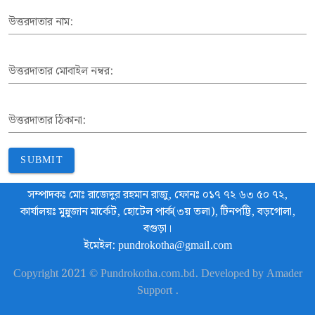
উত্তরদাতার নাম:
উত্তরদাতার মোবাইল নম্বর:
উত্তরদাতার ঠিকানা:
SUBMIT
সম্পাদকঃ মোঃ রাজেদুর রহমান রাজু, ফোনঃ ০১৭ ৭২ ৬৩ ৫০ ৭২,
কার্যালয়ঃ মুন্নুজান মার্কেট, হোটেল পার্ক(৩য় তলা), টিনপট্টি, বড়গোলা,
বগুড়া।
ইমেইল: pundrokotha@gmail.com
Copyright 2021 © Pundrokotha.com.bd. Developed by Amader
Support .