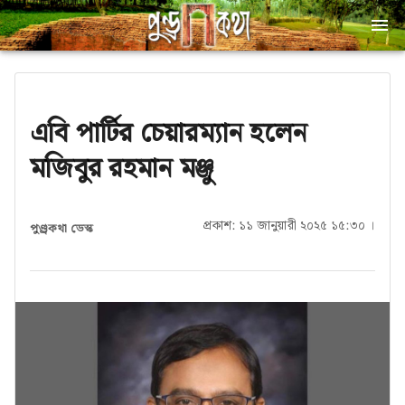
এবি পার্টির চেয়ারম্যান হলেন
মজিবুর রহমান মঞ্জু
প্রকাশ: ১১ জানুয়ারী ২০২৫ ১৫:৩০ ।
পুণ্ড্রকথা ডেস্ক