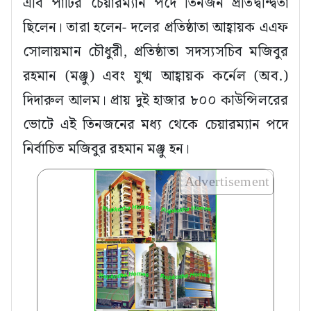
এবি পার্টির চেয়ারম্যান পদে তিনজন প্রতিদ্বন্দ্বিতা
ছিলেন। তারা হলেন- দলের প্রতিষ্ঠাতা আহ্বায়ক এএফ
সোলায়মান চৌধুরী, প্রতিষ্ঠাতা সদস্যসচিব মজিবুর
রহমান (মঞ্জু) এবং যুগ্ম আহ্বায়ক কর্নেল (অব.)
দিদারুল আলম। প্রায় দুই হাজার ৮০০ কাউন্সিলরের
ভোটে এই তিনজনের মধ্য থেকে চেয়ারম্যান পদে
নির্বাচিত মজিবুর রহমান মঞ্জু হন।
Advertisement