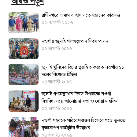
আরও পড়ুন
রাণীনগরে ভ্রাম্যমাণ আদালতে ২জনের কারাদণ্ড
০৬ অগাস্ট ২০২৬
নওগাঁয় জুলাই গণঅভ্যুত্থান দিবস পালন
০৫ অগাস্ট ২০২৬
জুলাই খুনিদের বিচার ত্বরান্বিত করতে ‎নওগাঁয় ১১
দলের বিক্ষোভ মিছিল
০৫ অগাস্ট ২০২৬
জুলাই গণঅভ্যুত্থান দিবস উপলক্ষে নওগাঁ
বিশ্ববিদ্যালয়ে আলোচনা সভা ও দোয়া মাহফিল
০৫ অগাস্ট ২০২৬
নওগাঁ শহরকে পরিবেশবান্ধব হিসেবে গড়ে তুলতে
বৃক্ষরোপণ কর্মসূচির উদ্বোধন
০৪ অগাস্ট ২০২৬