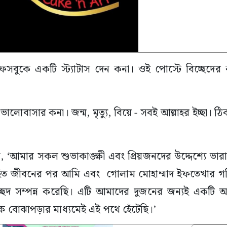
েসবুকে একটি স্ট্যাটাস দেন কনা। ওই পোস্টে বিচ্ছেদের
োবাসার কনা। জন্ম, মৃত্যু, বিয়ে - সবই আল্লাহর ইচ্ছা। ঠ
 ‘আমার সকল শুভাকাঙ্ক্ষী এবং প্রিয়জনদের উদ্দেশ্যে ভারাক্র
বিবাহিত জীবনের পর আমি এবং গোলাম মোহাম্মাদ ইফতেখার 
ছেদ সম্পন্ন করেছি। এটি আমাদের দুজনের জন্যই একটি অত
িক বোঝাপড়ার মাধ্যমেই এই পথে হেঁটেছি।’