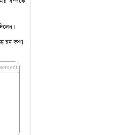
ের সম্পর্কে
 দিলেন।
্ধ হন কণা।
isement