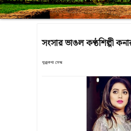
সংসার ভাঙল কণ্ঠশিল্পী কনা
পুণ্ড্রকথা ডেস্ক