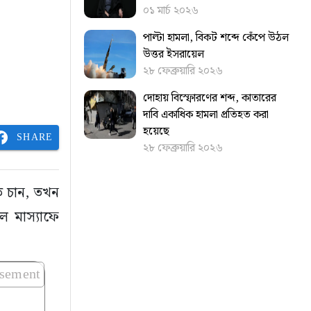
০১ মার্চ ২০২৬
পাল্টা হামলা, বিকট শব্দে কেঁপে উঠল
উত্তর ইসরায়েল
২৮ ফেব্রুয়ারি ২০২৬
দোহায় বিস্ফোরণের শব্দ, কাতারের
দাবি একাধিক হামলা প্রতিহত করা
হয়েছে
SHARE
২৮ ফেব্রুয়ারি ২০২৬
তে চান, তখন
ল মাস্যাফে
isement