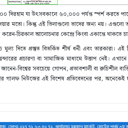
০০০ দিরহাম যা উৎসবকালে ৬০,০০০ পর্যন্ত স্পর্শ করতে পা
য়ার মতো। কিন্তু এই ভিলাগুলো তাদের জন্য নয়। এগুলো ত
যাপন করেন-চিরকাল আলোচনার কেন্দ্রে কিংবা একান্তে থাকতে চ
 মূল্য দিতে প্রস্তুত বিতর্কিত শীর্ষ ধনী এবং তারকারা। এ
্সারের প্রচারণা বা সামাজিক মাধ্যমে উত্তাপ নেই। এখানে
নেন-বিশ্বের সবচেয়ে গোপন, প্রভাবশালী বা রুচিশীল ব্যক্তি
আর গালফ নিউজের এই বিশেষ প্রতিবেদনের পর, অনেকেই 
াজু, ফোনঃ ০১৭ ৭২ ৬৩ ৫০ ৭২, কার্যালয়ঃ মুন্নুজান মার্কেট, হোটেল পার্ক(৩য় ত