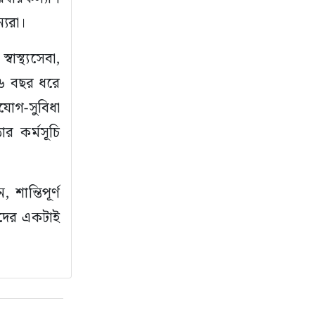
্যরা।
াস্থ্যসেবা,
ঘ ২৬ বছর ধরে
যোগ-সুবিধা
র কর্মসূচি
ান্তিপূর্ণ
াদের একটাই