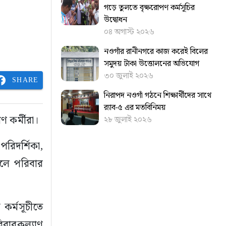
গড়ে তুলতে বৃক্ষরোপণ কর্মসূচির
উদ্বোধন
০৪ অগাস্ট ২০২৬
নওগাঁর রানীনগরে কাজ করেই বিলের
সমুদয় টাকা উত্তোলনের অভিযোগ
৩০ জুলাই ২০২৬
SHARE
নিরাপদ নওগাঁ গঠনে শিক্ষার্থীদের সাথে
র‍্যাব-৫ এর মতবিনিময়
ণ কর্মীরা।
২৮ জুলাই ২০২৬
পরিদর্শিকা,
ফলে পরিবার
 কর্মসূচীতে
রিবারকল্যাণ