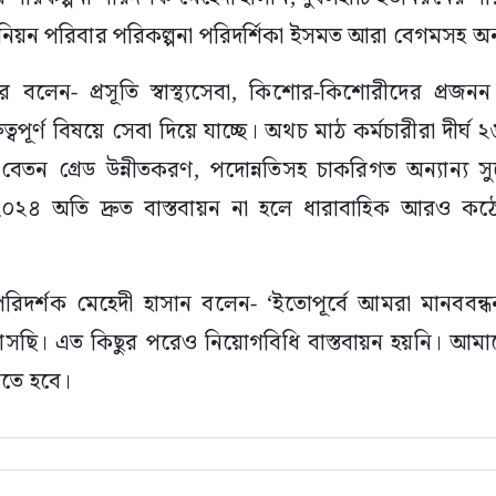
 ইউনিয়ন পরিবার পরিকল্পনা পরিদর্শিকা ইসমত আরা বেগমসহ অন
লেন- প্রসূতি স্বাস্থ্যসেবা, কিশোর-কিশোরীদের প্রজনন স্ব
রুত্বপূর্ণ বিষয়ে সেবা দিয়ে যাচ্ছে। অথচ মাঠ কর্মচারীরা দীর্
েতন গ্রেড উন্নীতকরণ, পদোন্নতিসহ চাকরিগত অন্যান্য সু
ধি-২০২৪ অতি দ্রুত বাস্তবায়ন না হলে ধারাবাহিক আরও কঠো
দর্শক মেহেদী হাসান বলেন- ‘ইতোপূর্বে আমরা মানববন্ধন, শ
 আসছি। এত কিছুর পরেও নিয়োগবিধি বাস্তবায়ন হয়নি। আম
রতে হবে।