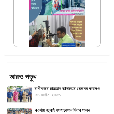
আরও পড়ুন
রাণীনগরে ভ্রাম্যমাণ আদালতে ২জনের কারাদণ্ড
০৬ অগাস্ট ২০২৬
নওগাঁয় জুলাই গণঅভ্যুত্থান দিবস পালন