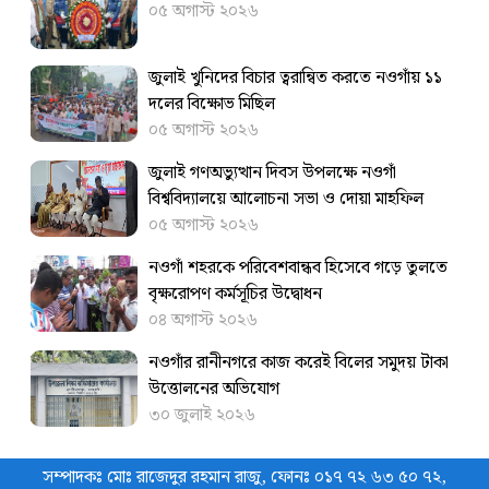
০৫ অগাস্ট ২০২৬
জুলাই খুনিদের বিচার ত্বরান্বিত করতে ‎নওগাঁয় ১১
দলের বিক্ষোভ মিছিল
০৫ অগাস্ট ২০২৬
জুলাই গণঅভ্যুত্থান দিবস উপলক্ষে নওগাঁ
বিশ্ববিদ্যালয়ে আলোচনা সভা ও দোয়া মাহফিল
০৫ অগাস্ট ২০২৬
নওগাঁ শহরকে পরিবেশবান্ধব হিসেবে গড়ে তুলতে
বৃক্ষরোপণ কর্মসূচির উদ্বোধন
০৪ অগাস্ট ২০২৬
নওগাঁর রানীনগরে কাজ করেই বিলের সমুদয় টাকা
উত্তোলনের অভিযোগ
৩০ জুলাই ২০২৬
সম্পাদকঃ মোঃ রাজেদুর রহমান রাজু, ফোনঃ ০১৭ ৭২ ৬৩ ৫০ ৭২,