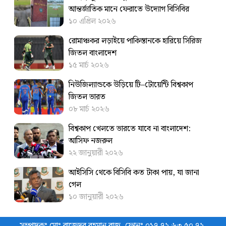
আন্তর্জাতিক মানে ফেরাতে উদ্যোগ বিসিবির
১০ এপ্রিল ২০২৬
রোমাঞ্চকর লড়াইয়ে পাকিস্তানকে হারিয়ে সিরিজ
জিতল বাংলাদেশ
১৫ মার্চ ২০২৬
নিউজিল্যান্ডকে উড়িয়ে টি–টোয়েন্টি বিশ্বকাপ
জিতল ভারত
০৮ মার্চ ২০২৬
বিশ্বকাপ খেলতে ভারতে যাবে না বাংলাদেশ:
আসিফ নজরুল
২২ জানুয়ারী ২০২৬
আইসিসি থেকে বিসিবি কত টাকা পায়, যা জানা
গেল
১০ জানুয়ারী ২০২৬
সম্পাদকঃ মোঃ রাজেদুর রহমান রাজু, ফোনঃ ০১৭ ৭২ ৬৩ ৫০ ৭২,