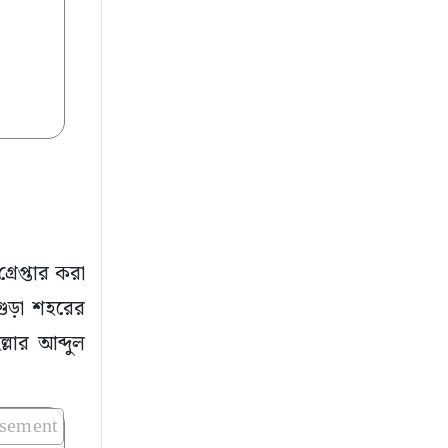
েপ্তার করা
গুড়া শহরের
লার আব্দুল
isement