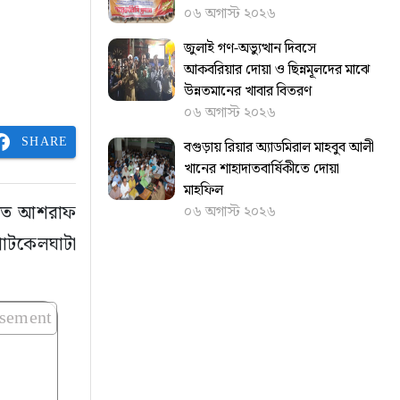
০৬ অগাস্ট ২০২৬
জুলাই গণ-অভ্যুত্থান দিবসে
আকবরিয়ার দোয়া ও ছিন্নমূলদের মাঝে
উন্নতমানের খাবার বিতরণ
০৬ অগাস্ট ২০২৬
SHARE
বগুড়ায় রিয়ার অ্যাডমিরাল মাহবুব আলী
খানের শাহাদাতবার্ষিকীতে দোয়া
মাহফিল
রিচিত আশরাফ
০৬ অগাস্ট ২০২৬
পাটকেলঘাটা
isement