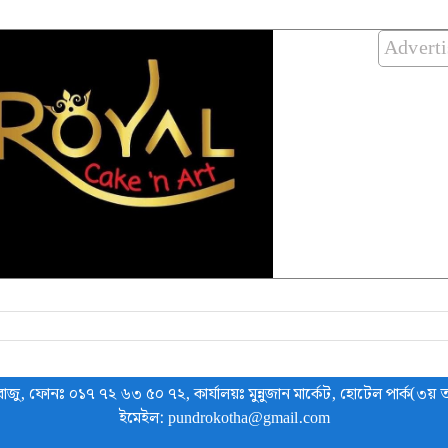
Advert
াজু, ফোনঃ ০১৭ ৭২ ৬৩ ৫০ ৭২, কার্যালয়ঃ মুন্নুজান মার্কেট, হোটেল পার্ক(৩য় ত
ইমেইল: pundrokotha@gmail.com