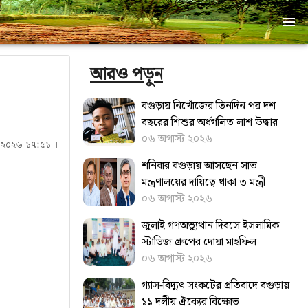
আরও পড়ুন
বগুড়ায় নিখোঁজের তিনদিন পর দশ
বছরের শিশুর অর্ধগলিত লাশ উদ্ধার
০৬ অগাস্ট ২০২৬
ারি ২০২৬ ১৭:৫১ ।
শনিবার বগুড়ায় আসছেন সাত
মন্ত্রণালয়ের দায়িত্বে থাকা ৩ মন্ত্রী
০৬ অগাস্ট ২০২৬
জুলাই গণঅভ্যুত্থান দিবসে ইসলামিক
স্টাডিজ গ্রুপের দোয়া মাহফিল
০৬ অগাস্ট ২০২৬
গ্যাস-বিদ্যুৎ সংকটের প্রতিবাদে বগুড়ায়
১১ দলীয় ঐক্যের বিক্ষোভ