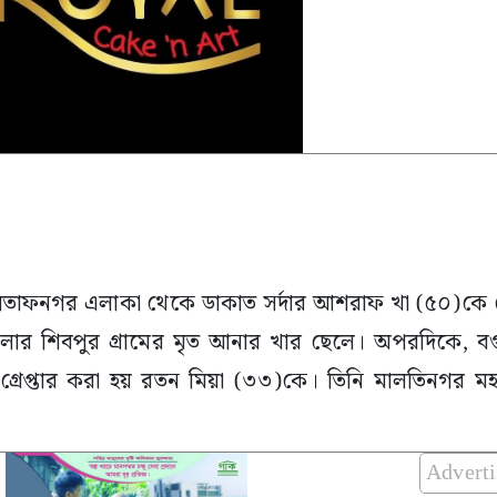
লতাফনগর এলাকা থেকে ডাকাত সর্দার আশরাফ খা (৫০)কে গ্র
েলার শিবপুর গ্রামের মৃত আনার খার ছেলে। অপরদিকে, ব
রেপ্তার করা হয় রতন মিয়া (৩৩)কে। তিনি মালতিনগর মহল্
Advert