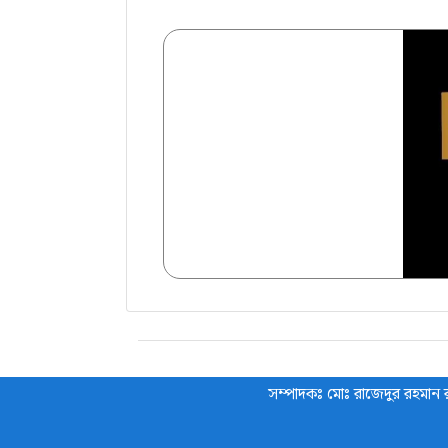
সম্পাদকঃ মোঃ রাজেদুর রহমান র