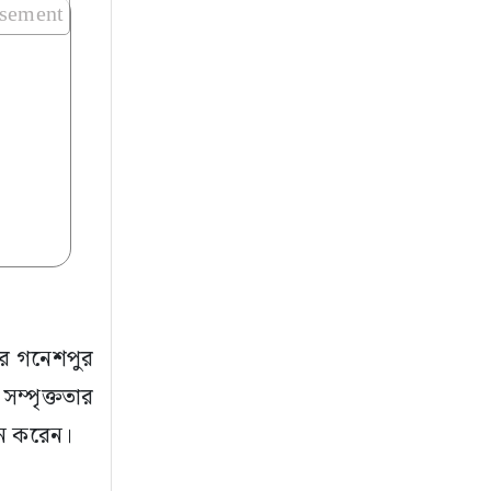
isement
নার গনেশপুর
ম্পৃক্ততার
পন করেন।