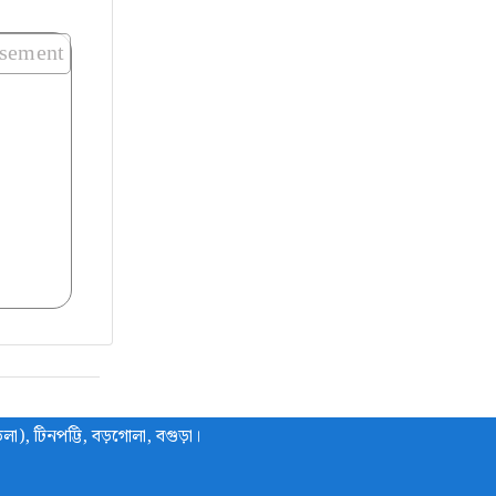
isement
লা), টিনপট্টি, বড়গোলা, বগুড়া।