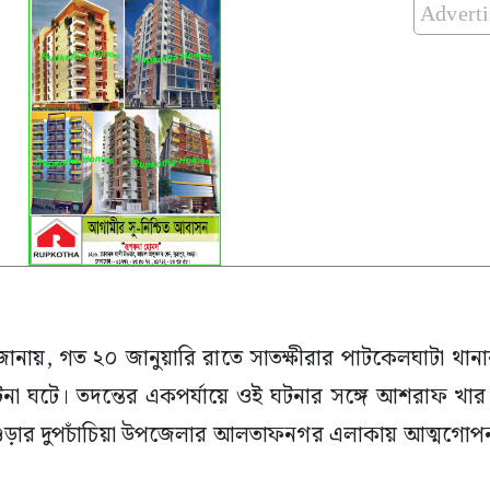
Advert
ব জানায়, গত ২০ জানুয়ারি রাতে সাতক্ষীরার পাটকেলঘাটা থা
 ঘটে। তদন্তের একপর্যায়ে ওই ঘটনার সঙ্গে আশরাফ খার স
বগুড়ার দুপচাঁচিয়া উপজেলার আলতাফনগর এলাকায় আত্মগো