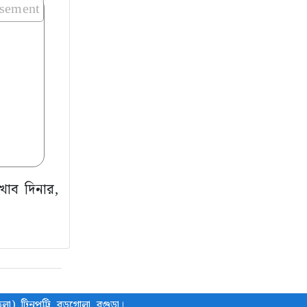
isement
খাব দিনার,
লা), টিনপট্টি, বড়গোলা, বগুড়া।