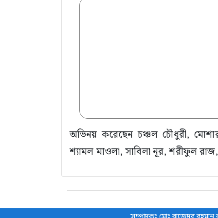
অভিনয় করেছেন চঞ্চল চৌধুরী, মোশার
শ্যামল মাওলা, সাবিলা নূর, শরীফুল রাজ
সম্পাদকঃ মোঃ রাজেদুর রহমান র