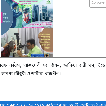
Advert
রফ করিম, আজমেরী হক বাঁধন, জাকিয়া বারী মম, ইন্তে
, লাবণ্য চৌধুরী ও শামীমা নাজনীন।
াজু, ফোনঃ ০১৭ ৭২ ৬৩ ৫০ ৭২, কার্যালয়ঃ মুন্নুজান মার্কেট, হোটেল পার্ক(৩য় ত