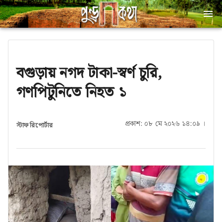
বগুড়ায় নগদ টাকা-স্বর্ণ চুরি,
গণপিটুনিতে নিহত ১
প্রকাশ: ০৮ মে ২০২৬ ১৪:০৯ ।
স্টাফ রিপোর্টার