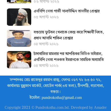
০৬ অগাস্ট ২০২৬
এনসিপি নেতা গাজী সালাউদ্দিন তানভীর গ্রেপ্তার
০৫ অগাস্ট ২০২৬
বগুড়ায় ফুটবল খেলাকে কেন্দ্র করে শিক্ষার্থী নিহত,
প্রধান আসামি শাকিল গ্রেপ্তার
০৪ অগাস্ট ২০২৬
চাঁদাবাজির মামলার পর আপত্তিকর ভিডিও ভাইরাল,
এনসিপি নেতা শওকত ইমরানকে সাময়িক অব্যাহতি
০৪ অগাস্ট ২০২৬
সম্পাদকঃ মোঃ রাজেদুর রহমান রাজু, ফোনঃ ০১৭ ৭২ ৬৩ ৫০ ৭২,
কার্যালয়ঃ মুন্নুজান মার্কেট, হোটেল পার্ক(৩য় তলা), টিনপট্টি, বড়গোলা,
বগুড়া।
ইমেইল: pundrokotha@gmail.com
Copyright 2021 © Pundrokotha.com.bd. Developed by Amader