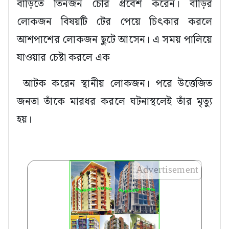
বাড়িতে তিনজন চোর প্রবেশ করেন। বাড়ির
লোকজন বিষয়টি টের পেয়ে চিৎকার করলে
আশপাশের লোকজন ছুটে আসেন। এ সময় পালিয়ে
যাওয়ার চেষ্টা করলে এক
আটক করেন স্থানীয় লোকজন। পরে উত্তেজিত
জনতা তাঁকে মারধর করলে ঘটনাস্থলেই তাঁর মৃত্যু
হয়।
Advertisement