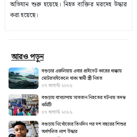
অভিযান শুরু হয়েছে। নিহত ব্যক্তির মরদেহ উদ্ধার
করা হয়েছে।
আরও পড়ুন
বগুড়ার এরুলিয়ায় এবার প্রাইভেট কারের ধাক্কায়
মোটরসাইকেলে থাকা স্বামী স্ত্রী নিহত
০৭ অগাস্ট ২০২৬
বগুড়ায় বাসচাপায় সাতজন নিহতের ঘটনায় তদন্ত
কমিটি
০৭ অগাস্ট ২০২৬
বগুড়ায় নিখোঁজের তিনদিন পর দশ বছরের শিশুর
অর্ধগলিত লাশ উদ্ধার