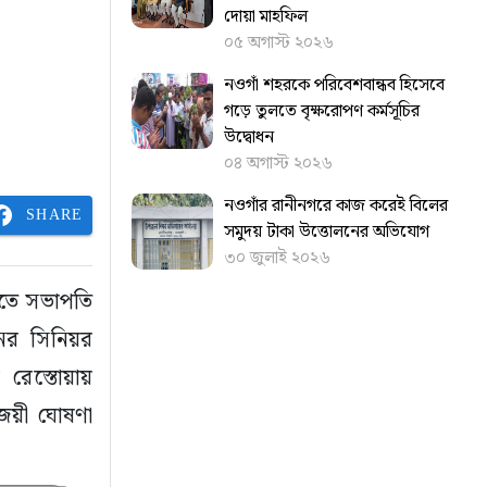
দোয়া মাহফিল
০৫ অগাস্ট ২০২৬
নওগাঁ শহরকে পরিবেশবান্ধব হিসেবে
গড়ে তুলতে বৃক্ষরোপণ কর্মসূচির
উদ্বোধন
০৪ অগাস্ট ২০২৬
নওগাঁর রানীনগরে কাজ করেই বিলের
SHARE
সমুদয় টাকা উত্তোলনের অভিযোগ
৩০ জুলাই ২০২৬
টিতে সভাপতি
নের সিনিয়র
রেস্তোয়ায়
বিজয়ী ঘোষণা