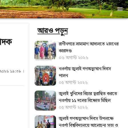
আরও পড়ুন
পাদক
রাণীনগরে ভ্রাম্যমাণ আদালতে ২জনের
কারাদণ্ড
০৬ অগাস্ট ২০২৬
নওগাঁয় জুলাই গণঅভ্যুত্থান দিবস
ই ২০২৬ ১৯:৩৮ ।
পালন
০৫ অগাস্ট ২০২৬
জুলাই খুনিদের বিচার ত্বরান্বিত করতে
‎নওগাঁয় ১১ দলের বিক্ষোভ মিছিল
০৫ অগাস্ট ২০২৬
জুলাই গণঅভ্যুত্থান দিবস উপলক্ষে
নওগাঁ বিশ্ববিদ্যালয়ে আলোচনা সভা ও