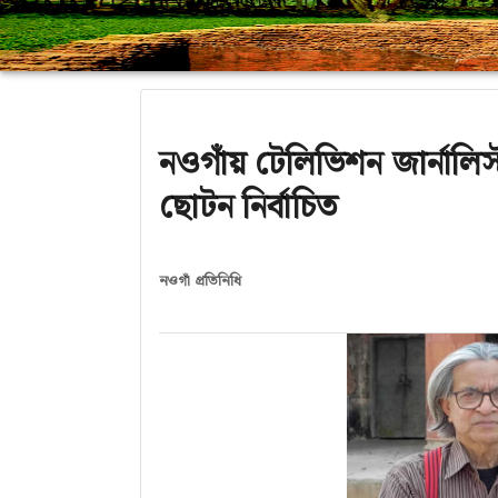
নওগাঁয় টেলিভিশন জার্নালি
ছোটন নির্বাচিত
নওগাঁ প্রতিনিধি