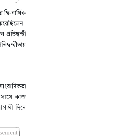
্বি-বার্ষিক
ল করেছিলেন।
িদ্বন্দ্বী
্বন্দ্বীতায়
সাংবাদিকতা
একসাথে কাজ
আগামী দিনে
isement