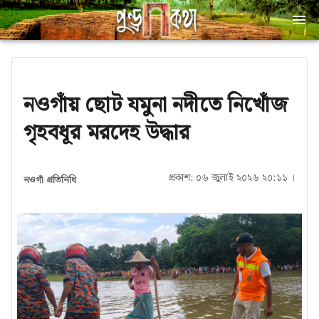
নওগাঁয় ছোট যমুনা নদীতে নিখোঁজ
গৃহবধূর মরদেহ উদ্ধার
প্রকাশ: ০৬ জুলাই ২০২৬ ২০:১১ ।
নওগাঁ প্রতিনিধি