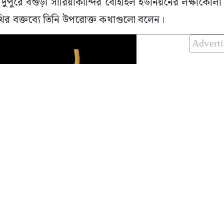
দুপুরে বগুড়া সারিয়াকান্দির বোহাইল ইউনিয়নের লক্ষীকোলা
থির বক্তব্যে তিনি উপরোক্ত কথাগুলো বলেন।
Advert
হযোগী সংগঠনের আয়োজনে এবং বোহাইল ইউনিয়ন বিএন
য় অন্যান্যদের মধ্যে বক্তব্য রাখেন, উপজেলা বিএনপির সা