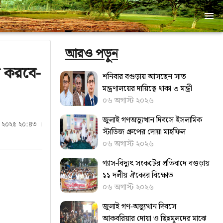
আরও পড়ুন
জ করবে-
শনিবার বগুড়ায় আসছেন সাত
মন্ত্রণালয়ের দায়িত্বে থাকা ৩ মন্ত্রী
০৬ অগাস্ট ২০২৬
জুলাই গণঅভ্যুত্থান দিবসে ইসলামিক
ন ২০২৫ ২০:৪৩ ।
স্টাডিজ গ্রুপের দোয়া মাহফিল
০৬ অগাস্ট ২০২৬
গ্যাস-বিদ্যুৎ সংকটের প্রতিবাদে বগুড়ায়
১১ দলীয় ঐক্যের বিক্ষোভ
০৬ অগাস্ট ২০২৬
জুলাই গণ-অভ্যুত্থান দিবসে
আকবরিয়ার দোয়া ও ছিন্নমূলদের মাঝে