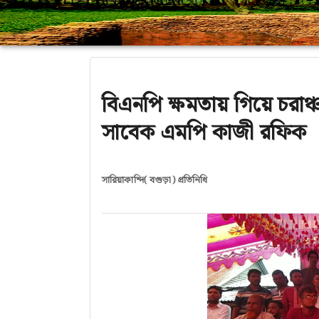
বিএনপি ক্ষমতায় গিয়ে চরাঞ
সাবেক এমপি কাজী রফিক
সারিয়াকান্দি( বগুড়া) প্রতিনিধি