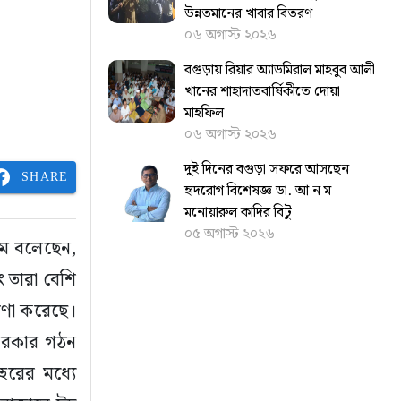
উন্নতমানের খাবার বিতরণ
০৬ অগাস্ট ২০২৬
বগুড়ায় রিয়ার অ্যাডমিরাল মাহবুব আলী
খানের শাহাদাতবার্ষিকীতে দোয়া
মাহফিল
০৬ অগাস্ট ২০২৬
দুই দিনের বগুড়া সফরে আসছেন
SHARE
হৃদরোগ বিশেষজ্ঞ ডা. আ ন ম
মনোয়ারুল কাদির বিটু
০৫ অগাস্ট ২০২৬
াম বলেছেন,
 তারা বেশি
ষণা করেছে।
 সরকার গঠন
হরের মধ্যে