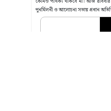
কোনও পার্থক্য থাকবে না। আজ রবিবার 
পুনর্মিলনী ও আলোচনা সভায় প্রধান অতি
বোহাইল ইউনিয়ন বিএনপি ও অঙ্গ স
সভাপতি নুরুল ইসলামের সভাপতিত্বে সভা