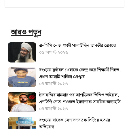
আরও পড়ুন
এনসিপি নেতা গাজী সালাউদ্দিন তানভীর গ্রেপ্তার
০৫ অগাস্ট ২০২৬
বগুড়ায় ফুটবল খেলাকে কেন্দ্র করে শিক্ষার্থী নিহত,
প্রধান আসামি শাকিল গ্রেপ্তার
০৪ অগাস্ট ২০২৬
চাঁদাবাজির মামলার পর আপত্তিকর ভিডিও ভাইরাল,
এনসিপি নেতা শওকত ইমরানকে সাময়িক অব্যাহতি
০৪ অগাস্ট ২০২৬
বগুড়ায় সাবেক সেনাসদস্যকে পিটিয়ে হত্যার
অভিযোগ