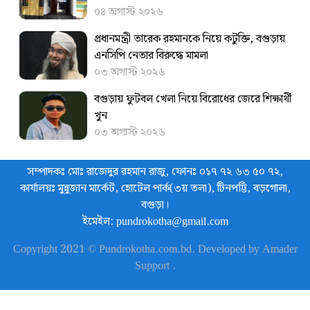
০৪ অগাস্ট ২০২৬
প্রধানমন্ত্রী তারেক রহমানকে নিয়ে কটুক্তি, বগুড়ায়
এনসিপি নেতার বিরুদ্ধে মামলা
০৩ অগাস্ট ২০২৬
বগুড়ায় ফুটবল খেলা নিয়ে বিরোধের জেরে শিক্ষার্থী
খুন
০৩ অগাস্ট ২০২৬
সম্পাদকঃ মোঃ রাজেদুর রহমান রাজু, ফোনঃ ০১৭ ৭২ ৬৩ ৫০ ৭২,
কার্যালয়ঃ মুন্নুজান মার্কেট, হোটেল পার্ক(৩য় তলা), টিনপট্টি, বড়গোলা,
বগুড়া।
ইমেইল: pundrokotha@gmail.com
Copyright 2021 © Pundrokotha.com.bd. Developed by Amader
Support .