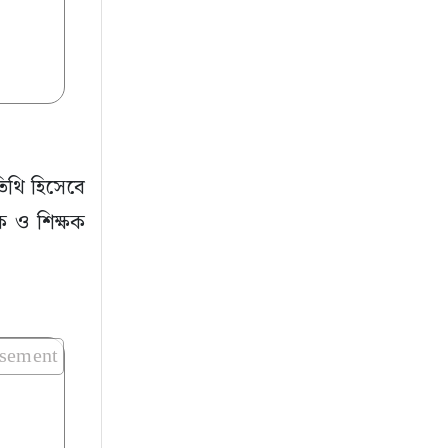
িথি হিসেবে
িক ও শিক্ষক
isement