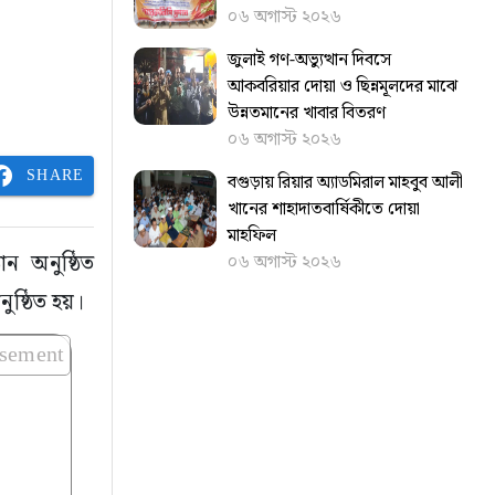
০৬ অগাস্ট ২০২৬
জুলাই গণ-অভ্যুত্থান দিবসে
আকবরিয়ার দোয়া ও ছিন্নমূলদের মাঝে
উন্নতমানের খাবার বিতরণ
০৬ অগাস্ট ২০২৬
SHARE
বগুড়ায় রিয়ার অ্যাডমিরাল মাহবুব আলী
খানের শাহাদাতবার্ষিকীতে দোয়া
মাহফিল
ান অনুষ্ঠিত
০৬ অগাস্ট ২০২৬
ুষ্ঠিত হয়।
isement