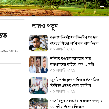
আরও পড়ুন
ঠিত
বগুড়ায় নিখোঁজের তিনদিন পর দশ
বছরের শিশুর অর্ধগলিত লাশ উদ্ধার
০৬ অগাস্ট ২০২৬
রী ২০২৬ ১৪:৫২ ।
শনিবার বগুড়ায় আসছেন সাত
মন্ত্রণালয়ের দায়িত্বে থাকা ৩ মন্ত্রী
০৬ অগাস্ট ২০২৬
জুলাই গণঅভ্যুত্থান দিবসে ইসলামিক
স্টাডিজ গ্রুপের দোয়া মাহফিল
০৬ অগাস্ট ২০২৬
গ্যাস-বিদ্যুৎ সংকটের প্রতিবাদে বগুড়ায়
১১ দলীয় ঐক্যের বিক্ষোভ