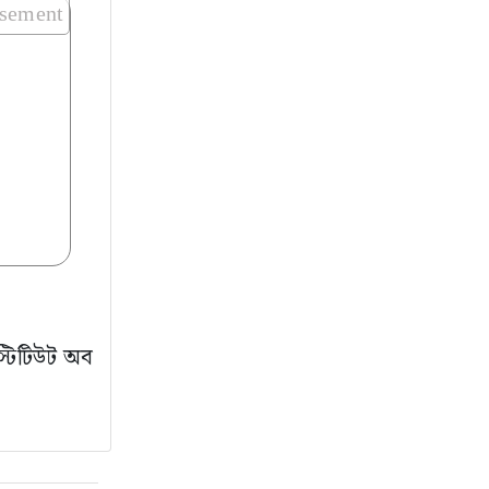
isement
স্টিটিউট অব