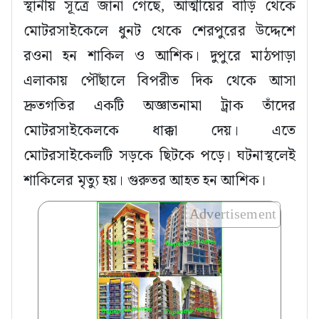
স্থানীয় সূত্রে জানা গেছে, আত্মীয়ের বাড়ি থেকে
মোটরসাইকেলে ধুনট থেকে শেরপুরের উদ্দেশে
রওনা হন শাকিল ও আশিক। দুপুরে মাঠপাড়া
এলাকায় পৌঁছালে বিপরীত দিক থেকে আসা
দ্রুতগতির একটি অজ্ঞাতনামা ট্রাক তাঁদের
মোটরসাইকেলকে ধাক্কা দেয়। এতে
মোটরসাইকেলটি সড়কে ছিটকে পড়ে। ঘটনাস্থলেই
শাকিলের মৃত্যু হয়। গুরুতর আহত হন আশিক।
Advertisement