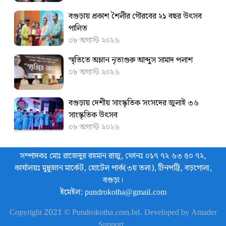
বগুড়ায় প্রকাশ শৈলীর গৌরবের ২১ বছর উৎসব
পা‌লিত
০৮ অগাস্ট ২০২৬
স্মৃতিতে অম্লান নৃত্যগুরু আব্দুস সামাদ পলাশ
০৮ অগাস্ট ২০২৬
বগুড়ায় দেশীয় সাংস্কৃতিক সংসদের জুলাই ৩৬
সাংস্কৃতিক উৎসব
০৮ অগাস্ট ২০২৬
সম্পাদকঃ মোঃ রাজেদুর রহমান রাজু, ফোনঃ ০১৭ ৭২ ৬৩ ৫০ ৭২,
কার্যালয়ঃ মুন্নুজান মার্কেট, হোটেল পার্ক(৩য় তলা), টিনপট্টি, বড়গোলা,
বগুড়া।
ইমেইল: pundrokotha@gmail.com
Copyright 2021 © Pundrokotha.com.bd. Developed by Amader
Support .