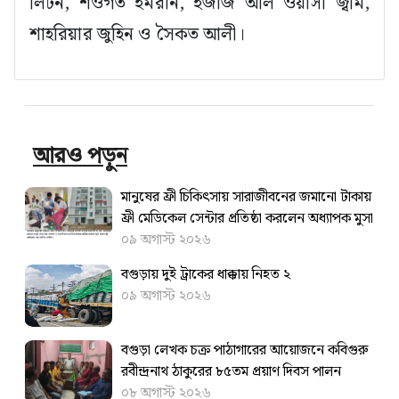
লিটন, শওগত ইমরান, ইজাজ আল ওয়াসী জ্বীম,
শাহরিয়ার জুহিন ও সৈকত আলী।
আরও পড়ুন
মানুষের ফ্রী চিকিৎসায় সারাজীবনের জমানো টাকায়
ফ্রী মেডিকেল সেন্টার প্রতিষ্ঠা করলেন অধ্যাপক মুসা
০৯ অগাস্ট ২০২৬
বগুড়ায় দুই ট্রাকের ধাক্কায় নিহত ২
০৯ অগাস্ট ২০২৬
বগুড়া লেখক চক্র পাঠাগারের আয়োজনে কবিগুরু
রবীন্দ্রনাথ ঠাকুরের ৮৫তম প্রয়াণ দিবস পালন
০৮ অগাস্ট ২০২৬