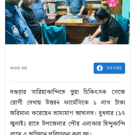
SHARE
বগুড়ার খবর
বগুড়ার সারিয়াকান্দিতে ভুয়া চিকিৎসক সেজে
রোগী দেখায় উত্তরন ফার্মেসিকে ১ লাখ টাকা
জরিমানা করেছেন ভ্রাম্যমাণ আদালত। বুধবার (১৭
জুলাই) রাতে উপজেলার পৌর এলাকার হিন্দুকান্দি
গ্রামে এ অভিযান পরিচালনা করা হয়।