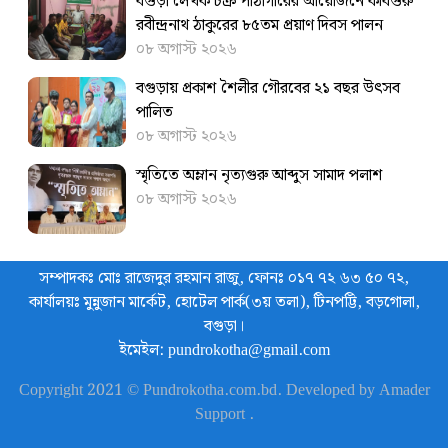
বগুড়া লেখক চক্র পাঠাগারের আয়োজনে কবিগুরু
রবীন্দ্রনাথ ঠাকুরের ৮৫তম প্রয়াণ দিবস পালন
০৮ অগাস্ট ২০২৬
বগুড়ায় প্রকাশ শৈলীর গৌরবের ২১ বছর উৎসব
পা‌লিত
০৮ অগাস্ট ২০২৬
স্মৃতিতে অম্লান নৃত্যগুরু আব্দুস সামাদ পলাশ
০৮ অগাস্ট ২০২৬
সম্পাদকঃ মোঃ রাজেদুর রহমান রাজু, ফোনঃ ০১৭ ৭২ ৬৩ ৫০ ৭২,
কার্যালয়ঃ মুন্নুজান মার্কেট, হোটেল পার্ক(৩য় তলা), টিনপট্টি, বড়গোলা,
বগুড়া।
ইমেইল: pundrokotha@gmail.com
Copyright 2021 © Pundrokotha.com.bd. Developed by Amader
Support .