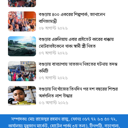
বগুড়ায় ৪০০ একরের শিল্পপার্ক, জানালেন
বাণিজ্যমন্ত্রী
০৮ অগাস্ট ২০২৬
বগুড়ার এরুলিয়ায় এবার প্রাইভেট কারের ধাক্কায়
মোটরসাইকেলে থাকা স্বামী স্ত্রী নিহত
০৭ অগাস্ট ২০২৬
বগুড়ায় বাসচাপায় সাতজন নিহতের ঘটনায় তদন্ত
কমিটি
০৭ অগাস্ট ২০২৬
বগুড়ায় নিখোঁজের তিনদিন পর দশ বছরের শিশুর
অর্ধগলিত লাশ উদ্ধার
০৬ অগাস্ট ২০২৬
সম্পাদকঃ মোঃ রাজেদুর রহমান রাজু, ফোনঃ ০১৭ ৭২ ৬৩ ৫০ ৭২,
কার্যালয়ঃ মুন্নুজান মার্কেট, হোটেল পার্ক(৩য় তলা), টিনপট্টি, বড়গোলা,