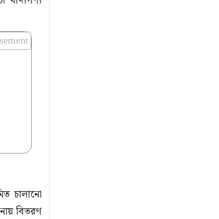
া খাদ্যপণ্য
isement
য়মিত চালানো
ানায় বিতরণ