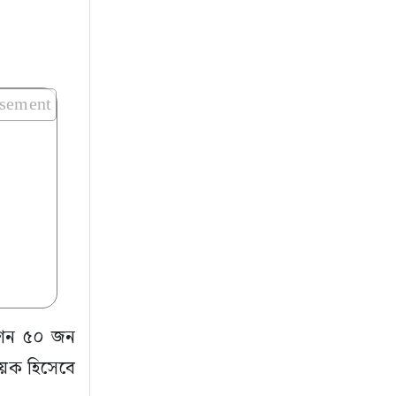
isement
রেশন ৫০ জন
হায়ক হিসেবে