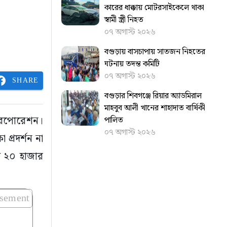
কারের ধাক্কায় মোটরসাইকেলে থাকা
স্বামী স্ত্রী নিহত
০৭ অগাস্ট ২০২৬
বগুড়ায় বাসচাপায় সাতজন নিহতের
ঘটনায় তদন্ত কমিটি
০৭ অগাস্ট ২০২৬
SHARE
বগুড়ার শিবগঞ্জে রিয়ার অ্যাডমিরাল
মাহবুব আলী খানের শাহাদাত বার্ষিকী
 করপোরেশন।
পালিত
০৭ অগাস্ট ২০২৬
প্রদর্শন না
োট ২০ হাজার
isement