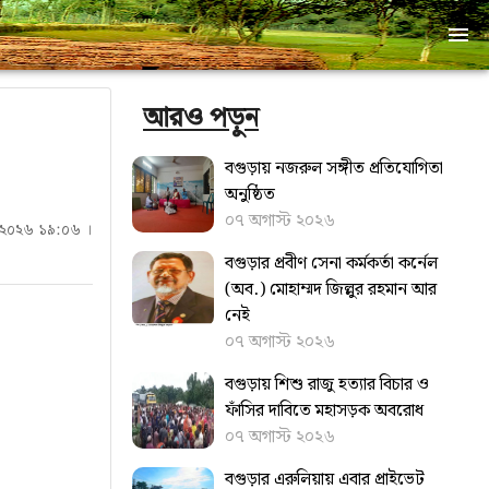
আরও পড়ুন
বগুড়ায় নজরুল সঙ্গীত প্রতিযোগিতা
অনুষ্ঠিত
০৭ অগাস্ট ২০২৬
ই ২০২৬ ১৯:০৬ ।
বগুড়ার প্রবীণ সেনা কর্মকর্তা কর্নেল
(অব.) মোহাম্মদ জিল্লুর রহমান আর
নেই
০৭ অগাস্ট ২০২৬
বগুড়ায় শিশু রাজু হত্যার বিচার ও
ফাঁসির দাবিতে মহাসড়ক অবরোধ
০৭ অগাস্ট ২০২৬
বগুড়ার এরুলিয়ায় এবার প্রাইভেট