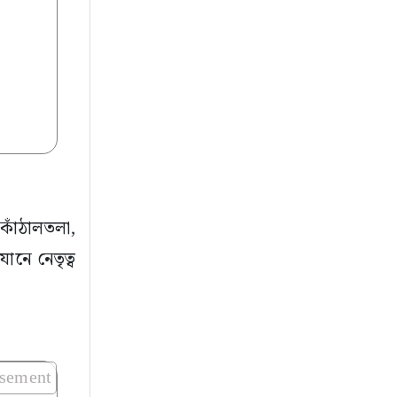
কাঁঠালতলা,
নে নেতৃত্ব
isement