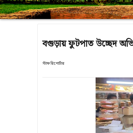
বগুড়ায় ফুটপাত উচ্ছেদ অভি
স্টাফ রিপোর্টার