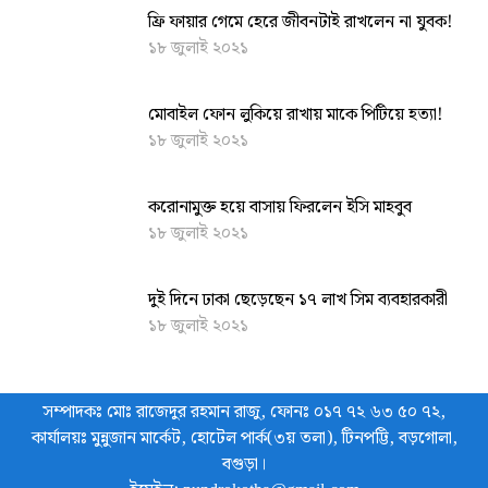
ফ্রি ফায়ার গেমে হেরে জীবনটাই রাখলেন না যুবক!
১৮ জুলাই ২০২১
মোবাইল ফোন লুকিয়ে রাখায় মাকে পিটিয়ে হত্যা!
১৮ জুলাই ২০২১
করোনামুক্ত হয়ে বাসায় ফিরলেন ইসি মাহবুব
১৮ জুলাই ২০২১
দুই দিনে ঢাকা ছেড়েছেন ১৭ লাখ সিম ব্যবহারকারী
১৮ জুলাই ২০২১
সম্পাদকঃ মোঃ রাজেদুর রহমান রাজু, ফোনঃ ০১৭ ৭২ ৬৩ ৫০ ৭২,
কার্যালয়ঃ মুন্নুজান মার্কেট, হোটেল পার্ক(৩য় তলা), টিনপট্টি, বড়গোলা,
বগুড়া।