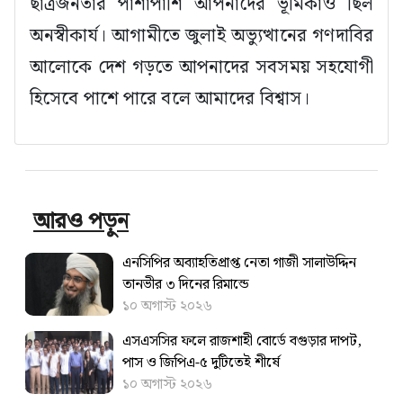
ছাত্রজনতার পাশাপাশি আপনাদের ভূমিকাও ছিল
অনস্বীকার্য। আগামীতে জুলাই অভ্যুত্থানের গণদাবির
আলোকে দেশ গড়তে আপনাদের সবসময় সহযোগী
হিসেবে পাশে পারে বলে আমাদের বিশ্বাস।
আরও পড়ুন
এনসিপির অব্যাহতিপ্রাপ্ত নেতা গাজী সালাউদ্দিন
তানভীর ৩ দিনের রিমান্ডে
১০ অগাস্ট ২০২৬
এসএসসির ফলে রাজশাহী বোর্ডে বগুড়ার দাপট,
পাস ও জিপিএ-৫ দুটিতেই শীর্ষে
১০ অগাস্ট ২০২৬