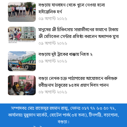
বগুড়ায় যানবাহন থেকে খুলে নেওয়া হলো
হাইড্রোলিক হর্ন
০৯ অগাস্ট ২০২৬
মানুষের ফ্রী চিকিৎসায় সারাজীবনের জমানো টাকায়
ফ্রী মেডিকেল সেন্টার প্রতিষ্ঠা করলেন অধ্যাপক মুসা
০৯ অগাস্ট ২০২৬
বগুড়ায় দুই ট্রাকের ধাক্কায় নিহত ২
০৯ অগাস্ট ২০২৬
বগুড়া লেখক চক্র পাঠাগারের আয়োজনে কবিগুরু
রবীন্দ্রনাথ ঠাকুরের ৮৫তম প্রয়াণ দিবস পালন
০৮ অগাস্ট ২০২৬
সম্পাদকঃ মোঃ রাজেদুর রহমান রাজু, ফোনঃ ০১৭ ৭২ ৬৩ ৫০ ৭২,
কার্যালয়ঃ মুন্নুজান মার্কেট, হোটেল পার্ক(৩য় তলা), টিনপট্টি, বড়গোলা,
বগুড়া।