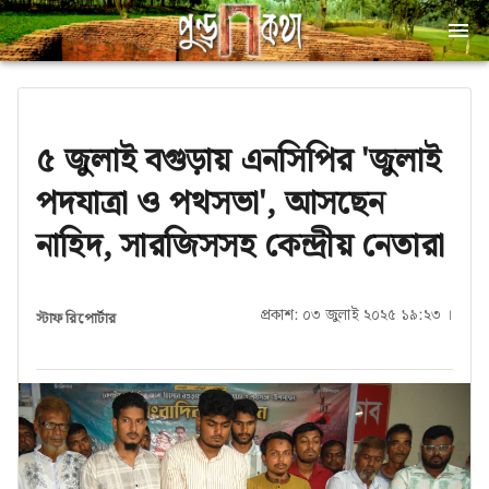
৫ জুলাই বগুড়ায় এনসিপির 'জুলাই
পদযাত্রা ও পথসভা', আসছেন
নাহিদ, সারজিসসহ কেন্দ্রীয় নেতারা
প্রকাশ: ০৩ জুলাই ২০২৫ ১৯:২৩ ।
স্টাফ রিপোর্টার