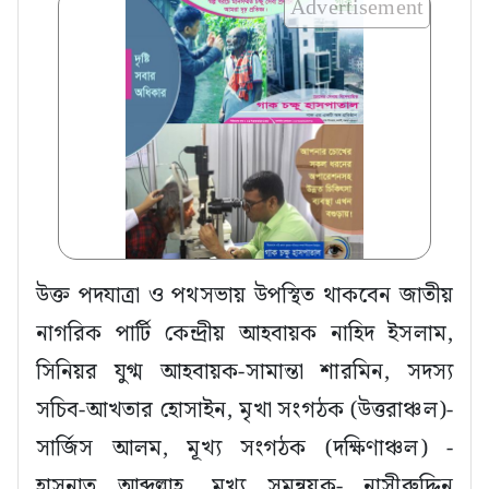
Advertisement
উক্ত পদযাত্রা ও পথসভায় উপস্থিত থাকবেন জাতীয়
নাগরিক পার্টি কেন্দ্রীয় আহবায়ক নাহিদ ইসলাম,
সিনিয়র যুগ্ম আহবায়ক-সামান্তা শারমিন, সদস্য
সচিব-আখতার হোসাইন, মৃখা সংগঠক (উত্তরাঞ্চল)-
সার্জিস আলম, মূখ্য সংগঠক (দক্ষিণাঞ্চল) -
হাসনাত আব্দুল্লাহ, মূখ্য সমন্বয়ক- নাসীরুদ্দিন